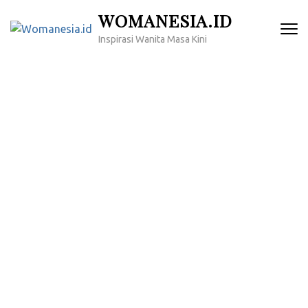
Lompat
WOMANESIA.ID
ke
Inspirasi Wanita Masa Kini
konten
(Tekan
Enter)