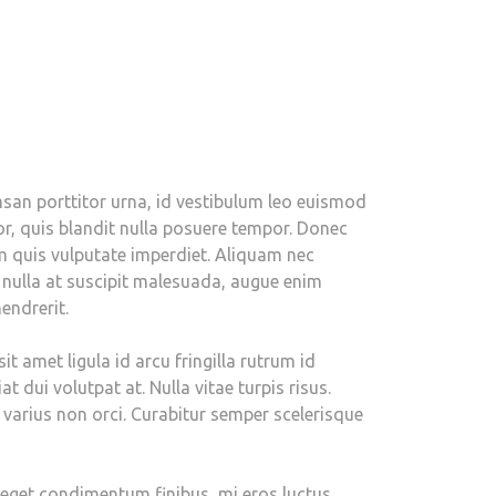
msan porttitor urna, id vestibulum leo euismod
or, quis blandit nulla posuere tempor. Donec
 quis vulputate imperdiet. Aliquam nec
 nulla at suscipit malesuada, augue enim
endrerit.
 amet ligula id arcu fringilla rutrum id
t dui volutpat at. Nulla vitae turpis risus.
, varius non orci. Curabitur semper scelerisque
i eget condimentum finibus, mi eros luctus