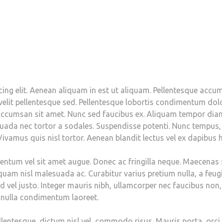
ing elit. Aenean aliquam in est ut aliquam. Pellentesque accu
velit pellentesque sed. Pellentesque lobortis condimentum dol
ccumsan sit amet. Nunc sed faucibus ex. Aliquam tempor diam
suada nec tortor a sodales. Suspendisse potenti. Nunc tempus,
ivamus quis nisl tortor. Aenean blandit lectus vel ex dapibus h
tum vel sit amet augue. Donec ac fringilla neque. Maecenas sit
iquam nisl malesuada ac. Curabitur varius pretium nulla, a feugia
id vel justo. Integer mauris nibh, ullamcorper nec faucibus non
t nulla condimentum laoreet.
ellentesque, dictum nisl vel, commodo risus. Mauris porta, orc