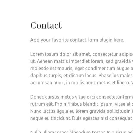
Contact
Add your favorite contact form plugin here.
Lorem ipsum dolor sit amet, consectetur adipisc
ut. Aenean mattis imperdiet lorem, sed gravida 
molestie est mauris, eget condimentum augue a
dapibus turpis, et dictum lacus. Phasellus male
accumsan nunc, in mollis nunc metus et libero. V
Donec cursus metus vitae orci consectetur fermen
rutrum elit. Proin finibus blandit ipsum, vitae al
Nunc luctus ligula eu lorem gravida sollicitudin 
neque eu tincidunt. Duis egestas nisl consequa
Nulla ullamcorper bibendum tortor. In a risus p