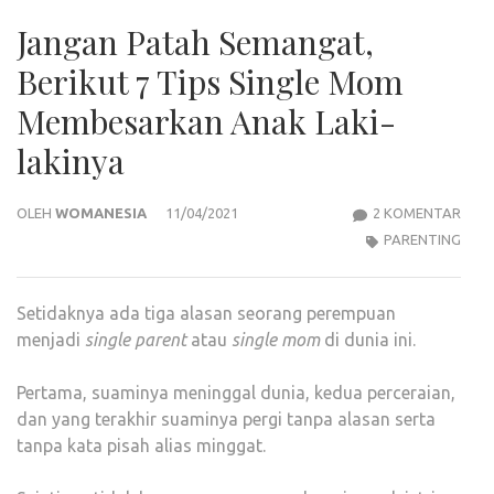
Jangan Patah Semangat,
Berikut 7 Tips Single Mom
Membesarkan Anak Laki-
lakinya
PAD
OLEH
WOMANESIA
11/04/2021
2 KOMENTAR
JAN
PARENTING
PAT
SEM
Setidaknya ada tiga alasan seorang perempuan
BERI
menjadi
single
parent
atau
single
mom
di dunia ini.
7
TIPS
Pertama, suaminya meninggal dunia, kedua perceraian,
SING
dan yang terakhir suaminya pergi tanpa alasan serta
MO
tanpa kata pisah alias minggat.
MEM
ANA