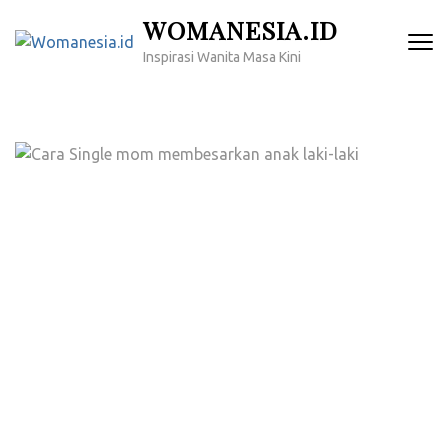
Lompat
WOMANESIA.ID
ke
Inspirasi Wanita Masa Kini
konten
(Tekan
Enter)