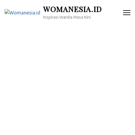
Lompat
WOMANESIA.ID
ke
Inspirasi Wanita Masa Kini
konten
(Tekan
Enter)