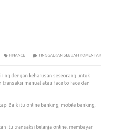
PERBEDAAN
FINANCE
TINGGALKAN SEBUAH KOMENTAR
ONLINE
BANKING
eiring dengan keharusan seseorang untuk
DAN
n transaksi manual atau face to face dan
MOBILE
BANKING
. Baik itu online banking, mobile banking,
ah itu transaksi belanja online, membayar