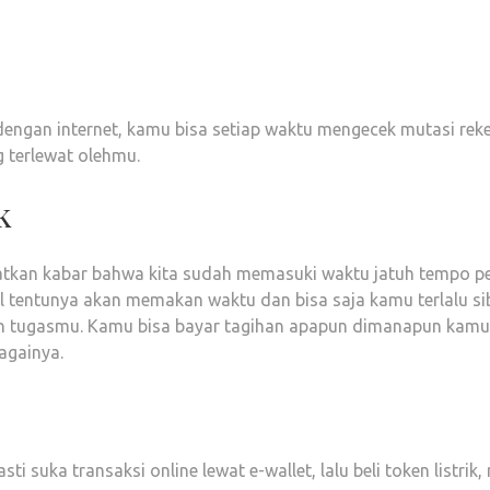
 dengan internet, kamu bisa setiap waktu mengecek mutasi re
g terlewat olehmu.
k
apatkan kabar bahwa kita sudah memasuki waktu jatuh tempo p
tentunya akan memakan waktu dan bisa saja kamu terlalu sibu
an tugasmu. Kamu bisa bayar tagihan apapun dimanapun kamu be
bagainya.
i suka transaksi online lewat e-wallet, lalu beli token listr