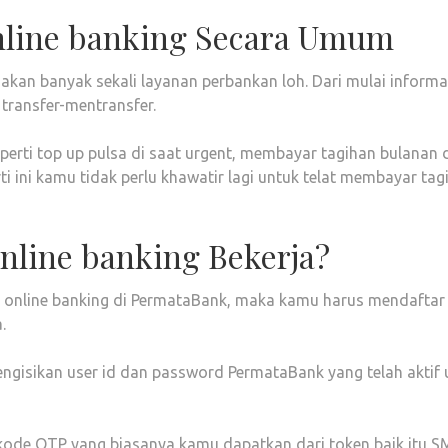
line banking Secara Umum
n banyak sekali layanan perbankan loh. Dari mulai informasi 
 transfer-mentransfer.
erti top up pulsa di saat urgent, membayar tagihan bulanan dar
 ini kamu tidak perlu khawatir lagi untuk telat membayar tag
nline banking Bekerja?
 online banking di PermataBank, maka kamu harus mendaftar t
.
engisikan user id dan password PermataBank yang telah akti
ode OTP yang biasanya kamu dapatkan dari token baik itu SM