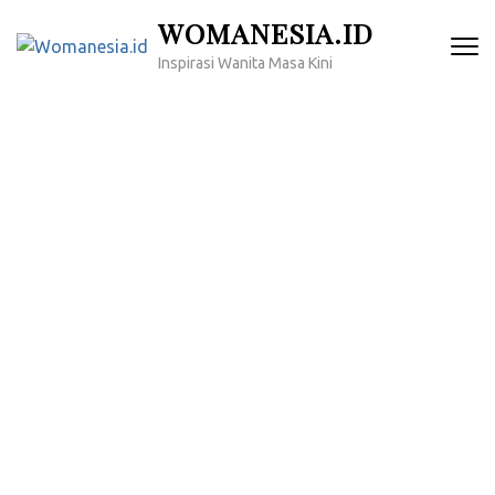
Lompat
WOMANESIA.ID
ke
Inspirasi Wanita Masa Kini
konten
(Tekan
Enter)