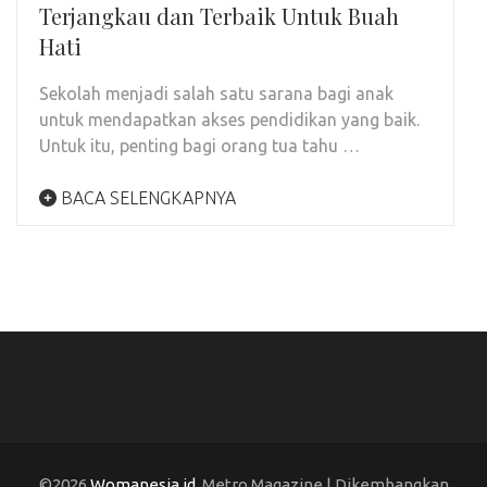
Terjangkau dan Terbaik Untuk Buah
Hati
Sekolah menjadi salah satu sarana bagi anak
untuk mendapatkan akses pendidikan yang baik.
Untuk itu, penting bagi orang tua tahu …
BACA SELENGKAPNYA
©2026
Womanesia.id
. Metro Magazine | Dikembangkan