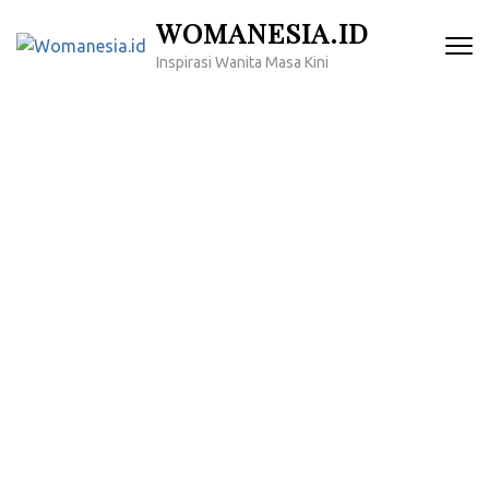
Lompat
WOMANESIA.ID
ke
Inspirasi Wanita Masa Kini
konten
(Tekan
Enter)