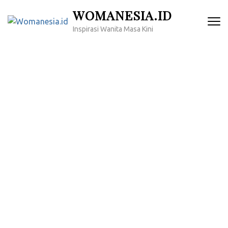
Lompat
WOMANESIA.ID
ke
Inspirasi Wanita Masa Kini
konten
(Tekan
Enter)