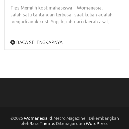
Tips Memilih kost mahasiswa – Womanesia,
salah satu tantangan terbesar saat kuliah adalah
menjadi anak kost. Yup, hijrah dari daerah asal,
…
BACA SELENGKAPNYA
©2026
Womanesia.id
. Metro Magazine | Dikembangkan
oleh
Rara Theme
. Ditenagai oleh
WordPress
.