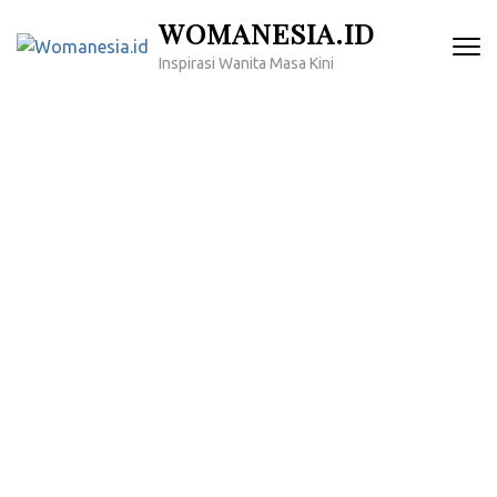
Lompat
WOMANESIA.ID
ke
Inspirasi Wanita Masa Kini
konten
(Tekan
Enter)