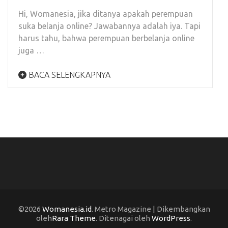
Hi, Womanesia, jika ditanya apakah perempuan
suka belanja online? Jawabannya adalah iya. Tapi
harus tahu, bahwa perempuan berbelanja online
juga …
BACA SELENGKAPNYA
©2026
Womanesia.id
. Metro Magazine | Dikembangkan
oleh
Rara Theme
. Ditenagai oleh
WordPress
.