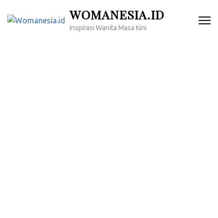
Lompat
WOMANESIA.ID
ke
Inspirasi Wanita Masa Kini
konten
(Tekan
Enter)