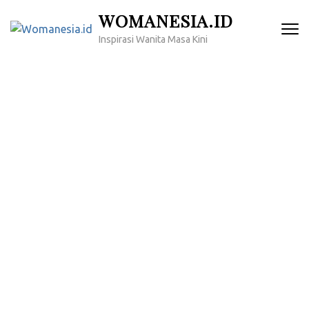
Lompat
WOMANESIA.ID
ke
Inspirasi Wanita Masa Kini
konten
(Tekan
Enter)