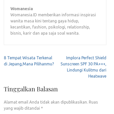
Womanesia
Womanesia.ID memberikan informasi inspirasi
wanita masa kini tentang gaya hidup,
kecantikan, fashion, psikologi, relationship,
bisnis, karir dan apa saja soal wanita.
Navigasi
8 Tempat Wisata Terkenal
Implora Perfect Shield
pos
di Jepang,Mana Pilihanmu?
Sunscreen SPF 30 PA+++,
Lindungi Kulitmu dari
Heatwave
Tinggalkan Balasan
Alamat email Anda tidak akan dipublikasikan.
Ruas
yang wajib ditandai
*