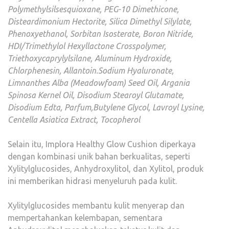
Polymethylsilsesquioxane, PEG-10 Dimethicone,
Disteardimonium Hectorite, Silica Dimethyl Silylate,
Phenoxyethanol, Sorbitan Isosterate, Boron Nitride,
HDI/Trimethylol Hexyllactone Crosspolymer,
Triethoxycaprylylsilane, Aluminum Hydroxide,
Chlorphenesin, Allantoin.Sodium Hyaluronate,
Limnanthes Alba (Meadowfoam) Seed Oil, Argania
Spinosa Kernel Oil, Disodium Stearoyl Glutamate,
Disodium Edta, Parfum,Butylene Glycol, Lavroyl Lysine,
Centella Asiatica Extract, Tocopherol
Selain itu, Implora Healthy Glow Cushion diperkaya
dengan kombinasi unik bahan berkualitas, seperti
Xylitylglucosides, Anhydroxylitol, dan Xylitol, produk
ini memberikan hidrasi menyeluruh pada kulit.
Xylitylglucosides membantu kulit menyerap dan
mempertahankan kelembapan, sementara