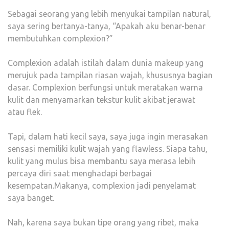
GLO
Sebagai seorang yang lebih menyukai tampilan natural,
CUSH
saya sering bertanya-tanya, “Apakah aku benar-benar
BIKIN
membutuhkan complexion?”
KULI
SEH
Complexion adalah istilah dalam dunia makeup yang
DAN
merujuk pada tampilan riasan wajah, khususnya bagian
GLO
dasar. Complexion berfungsi untuk meratakan warna
COC
kulit dan menyamarkan tekstur kulit akibat jerawat
BUA
atau flek.
DAIL
MAK
Tapi, dalam hati kecil saya, saya juga ingin merasakan
sensasi memiliki kulit wajah yang flawless. Siapa tahu,
kulit yang mulus bisa membantu saya merasa lebih
percaya diri saat menghadapi berbagai
kesempatan.
Makanya, complexion jadi penyelamat
saya banget.
Nah, karena saya bukan tipe orang yang ribet, maka