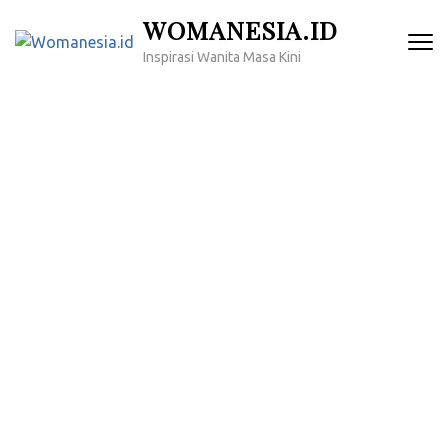
Lompat
WOMANESIA.ID
ke
Inspirasi Wanita Masa Kini
konten
(Tekan
Enter)