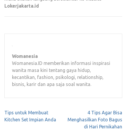
Lokerjakarta.id
Womanesia
Womanesia.ID memberikan informasi inspirasi
wanita masa kini tentang gaya hidup,
kecantikan, fashion, psikologi, relationship,
bisnis, karir dan apa saja soal wanita.
Navigasi
Tips untuk Membuat
4 Tips Agar Bisa
pos
Kitchen Set Impian Anda
Menghasilkan Foto Bagus
di Hari Pernikahan