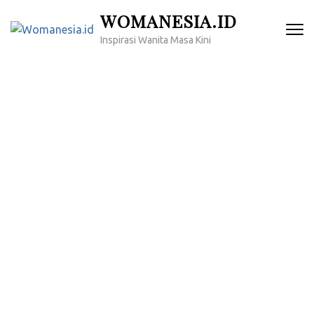
Lompat
WOMANESIA.ID
ke
Inspirasi Wanita Masa Kini
konten
(Tekan
Enter)