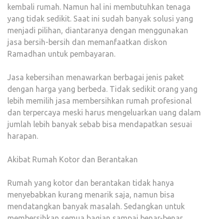
kembali rumah. Namun hal ini membutuhkan tenaga
KOT
yang tidak sedikit. Saat ini sudah banyak solusi yang
DAN
menjadi pilihan, diantaranya dengan menggunakan
BER
jasa bersih-bersih dan memanfaatkan diskon
Ramadhan untuk pembayaran.
Jasa kebersihan menawarkan berbagai jenis paket
dengan harga yang berbeda. Tidak sedikit orang yang
lebih memilih jasa membersihkan rumah profesional
dan terpercaya meski harus mengeluarkan uang dalam
jumlah lebih banyak sebab bisa mendapatkan sesuai
harapan.
Akibat Rumah Kotor dan Berantakan
Rumah yang kotor dan berantakan tidak hanya
menyebabkan kurang menarik saja, namun bisa
mendatangkan banyak masalah. Sedangkan untuk
membersihkan semua bagian sampai benar-benar