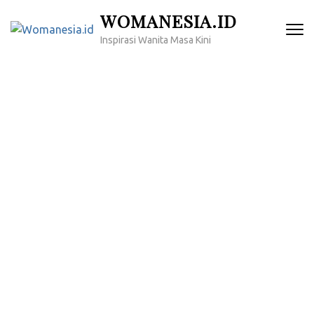
Lompat
WOMANESIA.ID
ke
Inspirasi Wanita Masa Kini
konten
(Tekan
Enter)