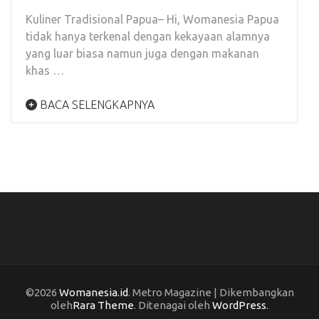
Kuliner Tradisional Papua– Hi, Womanesia Papua
tidak hanya terkenal dengan kekayaan alamnya
yang luar biasa namun juga dengan makanan
khas …
BACA SELENGKAPNYA
©2026
Womanesia.id
. Metro Magazine | Dikembangkan
oleh
Rara Theme
. Ditenagai oleh
WordPress
.